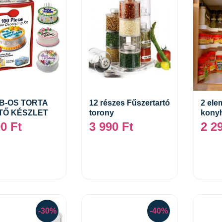
DB-OS TORTA
12 részes Fűszertartó
2 el
ÍTŐ KÉSZLET
torony
konyh
Tovább
Tovább
90
Ft
3 990
Ft
2 2
-30%
-40%