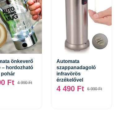
mata önkeverő
Automata
 – hordozható
szappanadagoló
Kosárba teszem
Kosárba teszem
 pohár
infravörös
érzékelővel
90
Ft
4 990
Ft
4 490
Ft
6 990
Ft