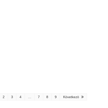
2
3
4
…
7
8
9
Következö