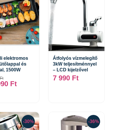
li elektromos
Átfolyós vízmelegítő
sütőlappal és
3kW teljesítménnyel
Kosárba teszem
Kosárba teszem
al, 1500W
– LCD kijelzővel
7 990
Ft
Ft
990
Ft
-30%
-36%