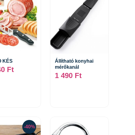
 KÉS
Állítható konyhai
mérőkanál
40
Ft
Tovább
Kosárba teszem
1 490
Ft
-40%