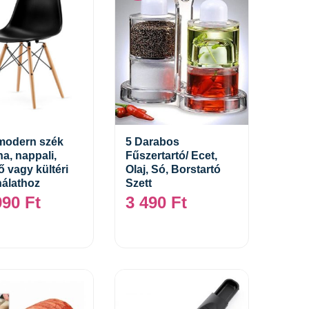
modern szék
5 Darabos
a, nappali,
Fűszertartó/ Ecet,
Tovább
Kosárba teszem
ő vagy kültéri
Olaj, Só, Borstartó
álathoz
Szett
990
Ft
3 490
Ft