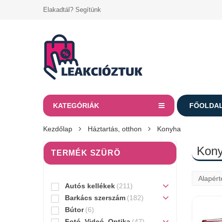
Elakadtál? Segítünk
KATEGÓRIÁK
FŐOLDA
Kezdőlap
Háztartás, otthon
Konyha
Kon
TERMÉK SZÜRÖ
Autós kellékek
(211)
Barkács szerszám
(182)
Bútor
(6)
Fotó, Videó, Optika
(47)