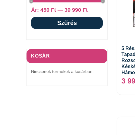
Ár:
450 Ft
—
39 990 Ft
Szűrés
5 Rés
Tapad
KOSÁR
Rozsd
Késké
Nincsenek termékek a kosárban.
Hámo
3 9