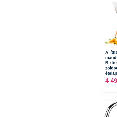
Állíth
mando
Bizto
zölds
ételap
4 4