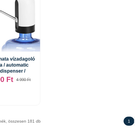
ata vízadagoló
 / automatic
Kosárba teszem
 dispenser /
90
Ft
4 990
Ft
mék, összesen 181 db
1