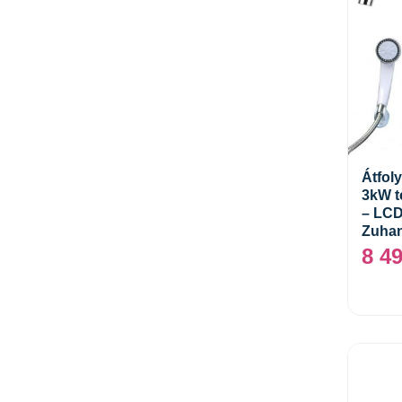
Átfol
3kW t
– LCD 
Zuhan
8 4