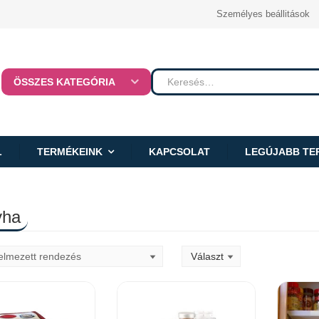
Személyes beállitások
ÖSSZES KATEGÓRIA
L
TERMÉKEINK
KAPCSOLAT
LEGÚJABB TE
yha