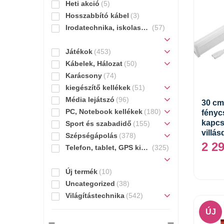
Heti akció
(5)
Hosszabbító kábel
(3)
Irodatechnika, iskolaszer
(57)
Játékok
(453)
Kábelek, Hálozat
(50)
Karácsony
(74)
kiegészítő kellékek
(51)
Média lejátszó
(96)
30 cm
PC, Notebook kellékek
(180)
fényc
kapcs
Sport és szabadidő
(155)
villá
Szépségápolás
(378)
2 2
Telefon, tablet, GPS kiegészítő
(325)
Új termék
(10)
Uncategorized
(38)
Világítástechnika
(542)
ÚJ