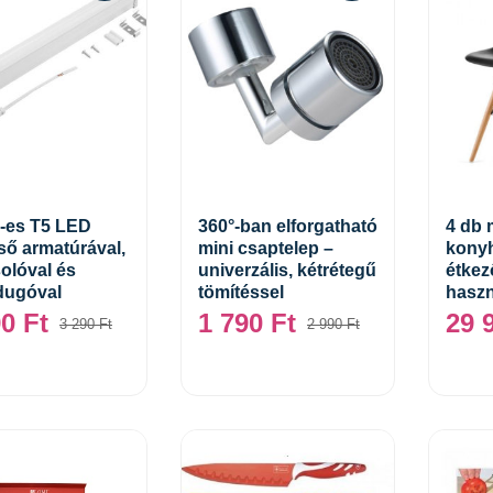
-es T5 LED
360°-ban elforgatható
4 db 
ső armatúrával,
mini csaptelep –
konyh
Kosárba teszem
Kosárba teszem
olóval és
univerzális, kétrétegű
étkez
sdugóval
tömítéssel
haszn
90
Ft
1 790
Ft
29 
3 290
Ft
2 990
Ft