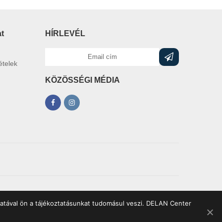
at
HÍRLEVÉL
ételek
KÖZÖSSÉGI MÉDIA
latával ön a tájékoztatásunkat tudomásul veszi. DELAN Center