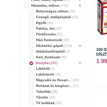
Háztartás, otthon
(734)
Biztonságos otthon
(65)
Csengő, belépésjelző
(12)
Egyéb
(14)
Falióra, óra
(26)
Fürdőszoba
(55)
Házi Kedvencek
(38)
Háztartási gépek
(176)
100 
Idójáráselőrejelző
(2)
DÍSZ
Kert, Kertészet
(90)
1 9
Konyha
(181)
Lábtörlő
(1)
Lakástextil
(38)
Rágcsáló és Rovarriasztó
(30)
Ruházat és kiegészítők
(27)
Takarítás
(58)
Tárolás
(40)
TV kellékek
(26)