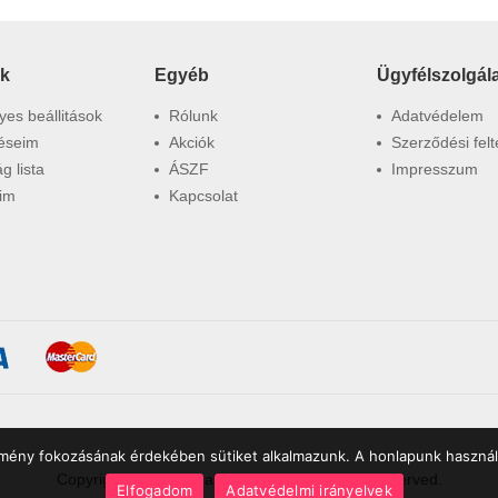
ók
Egyéb
Ügyfélszolgál
es beállitások
Rólunk
Adatvédelem
éseim
Akciók
Szerződési felt
g lista
ÁSZF
Impresszum
im
Kapcsolat
élmény fokozásának érdekében sütiket alkalmazunk. A honlapunk haszná
Copyrights © 2021 leakcioztuk.hu. All Rights Reserved.
Elfogadom
Adatvédelmi irányelvek