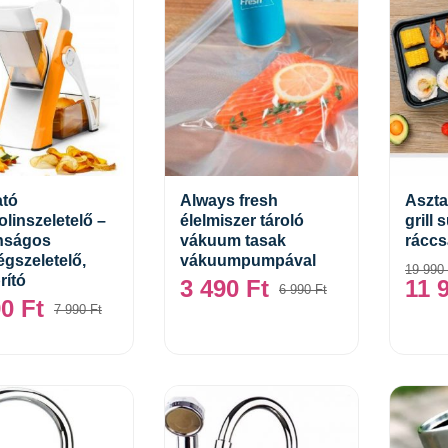
ató
Always fresh
Aszta
linszeletelő –
élelmiszer tároló
grill 
Kosárba teszem
Tovább
nságos
vákuum tasak
ráccs
égszeletelő,
vákuumpumpával
19 990
rító
3 490
Ft
11 
6 990
Ft
90
Ft
7 990
Ft