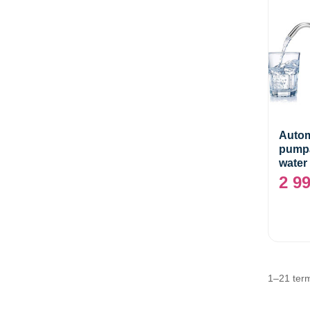
Autom
pumpa
water
2 9
1–21 ter