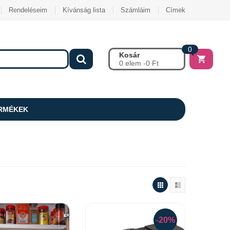
Rendeléseim
Kívánság lista
Számláim
Címek
0
Kosár
0 elem -
0
Ft
RMÉKEK
-20%