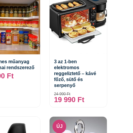
emes műanyag
3 az 1-ben
ai rendszerező
elektromos
Tovább
Kosárba teszem
reggeliztető – kávé
90
Ft
főző, sütő és
serpenyő
24 990
Ft
19 990
Ft
ÚJ