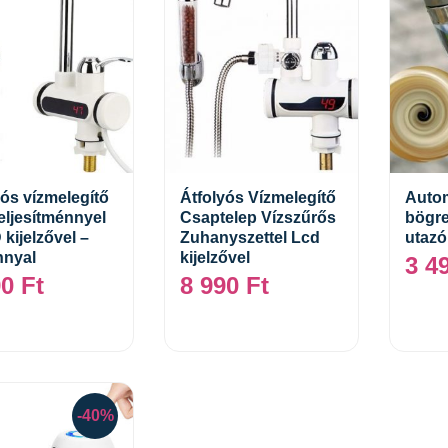
yós vízmelegítő
Átfolyós Vízmelegítő
Auto
eljesítménnyel
Csaptelep Vízszűrős
bögre
Kosárba teszem
Kosárba teszem
kijelzővel –
Zuhanyszettel Lcd
utazó
nyal
kijelzővel
3 4
90
Ft
8 990
Ft
-40%