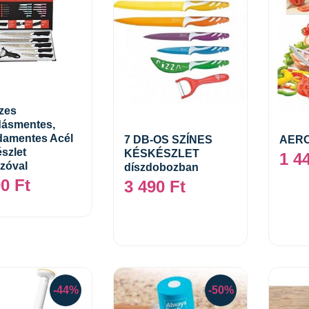
zes
ásmentes,
Kosárba teszem
amentes Acél
7 DB-OS SZÍNES
AERO
szlet
KÉSKÉSZLET
1 4
zóval
Kosárba teszem
díszdobozban
90
Ft
3 490
Ft
-44%
-50%