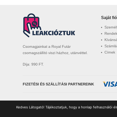
Saját fi
Személy
Rendel
Kívánsá
Számlá
Csomagjainkat a Royal Futár
Címek
csomagszállító viszi házhoz, utánvéttel.
Díja: 990 FT.
FIZETÉSI ÉS SZÁLLÍTÁSI PARTNEREINK
Kedves Látogató! Tájékoztatjuk, hogy a honlap felhasználói 