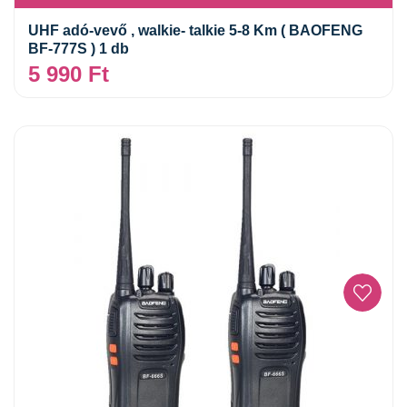
UHF adó-vevő , walkie- talkie 5-8 Km ( BAOFENG
BF-777S ) 1 db
5 990
Ft