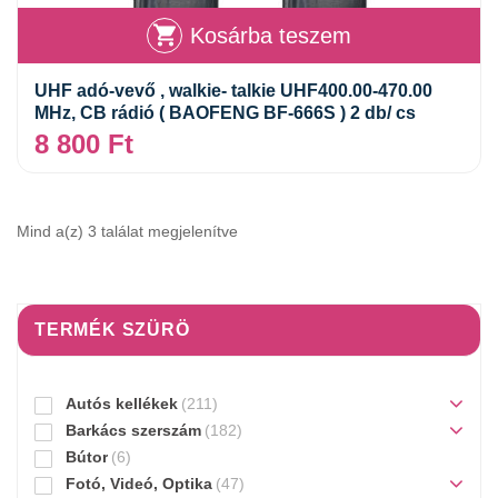
Kosárba teszem
UHF adó-vevő , walkie- talkie UHF400.00-470.00
MHz, CB rádió ( BAOFENG BF-666S ) 2 db/ cs
8 800
Ft
Mind a(z) 3 találat megjelenítve
TERMÉK SZÜRÖ
Autós kellékek
(211)
Barkács szerszám
(182)
Bútor
(6)
Fotó, Videó, Optika
(47)