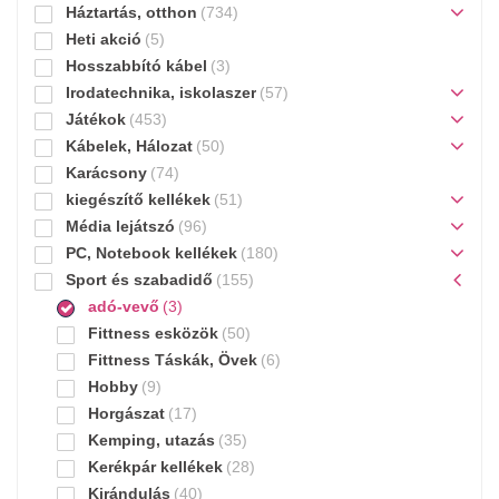
Háztartás, otthon
(734)
Heti akció
(5)
Hosszabbító kábel
(3)
Irodatechnika, iskolaszer
(57)
Játékok
(453)
Kábelek, Hálozat
(50)
Karácsony
(74)
kiegészítő kellékek
(51)
Média lejátszó
(96)
PC, Notebook kellékek
(180)
Sport és szabadidő
(155)
adó-vevő
(3)
Fittness esközök
(50)
Fittness Táskák, Övek
(6)
Hobby
(9)
Horgászat
(17)
Kemping, utazás
(35)
Kerékpár kellékek
(28)
Kirándulás
(40)