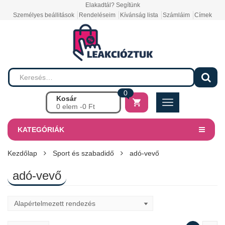
Elakadtál? Segítünk
Személyes beállitások
Rendeléseim
Kívánság lista
Számláim
Címek
0
Kosár
0 elem -
0
Ft
KATEGÓRIÁK
Kezdőlap
Sport és szabadidő
adó-vevő
adó-vevő