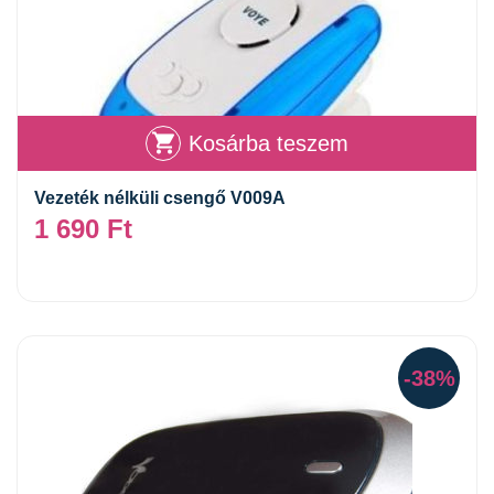
Kosárba teszem
Vezeték nélküli csengő V009A
1 690
Ft
-38%