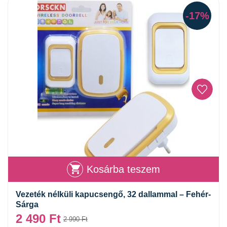
-17%
Kosárba teszem
Vezeték nélküli kapucsengő, 32 dallammal – Fehér-
Sárga
2 490
Ft
2 990
Ft