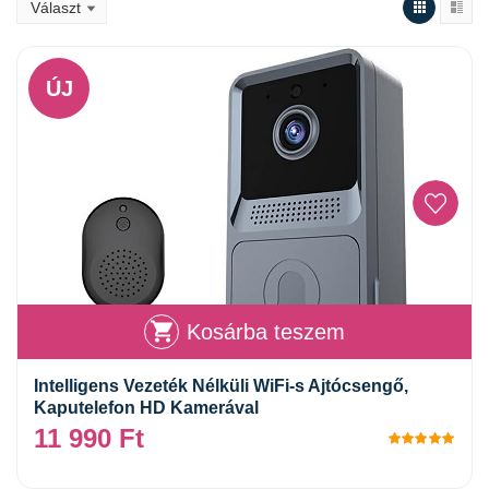
ÚJ
Kosárba teszem
Intelligens Vezeték Nélküli WiFi-s Ajtócsengő,
Kaputelefon HD Kamerával
11 990
Ft
Érté