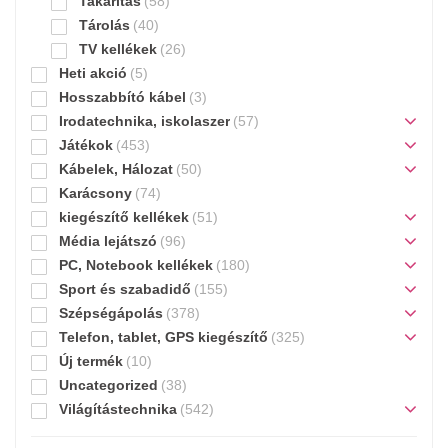
Takarítás
(58)
Tárolás
(40)
TV kellékek
(26)
Heti akció
(5)
Hosszabbító kábel
(3)
Irodatechnika, iskolaszer
(57)
Játékok
(453)
Kábelek, Hálozat
(50)
Karácsony
(74)
kiegészítő kellékek
(51)
Média lejátszó
(96)
PC, Notebook kellékek
(180)
Sport és szabadidő
(155)
Szépségápolás
(378)
Telefon, tablet, GPS kiegészítő
(325)
Új termék
(10)
Uncategorized
(38)
Világítástechnika
(542)