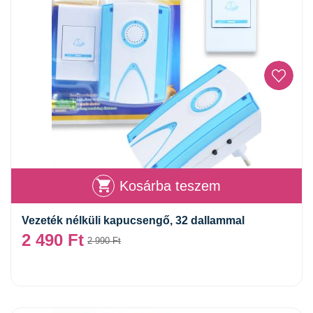
Kosárba teszem
Vezeték nélküli kapucsengő, 32 dallammal
2 490
Ft
2 990
Ft