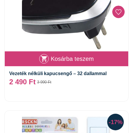
Kosárba teszem
Vezeték nélküli kapucsengő – 32 dallammal
2 490
Ft
3 990
Ft
-17%