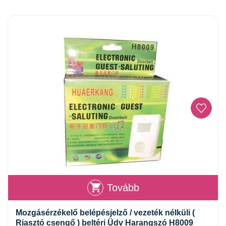
Tovább
Mozgásérzékelő belépésjelző / vezeték nélküli (
Riasztó csengő ) beltéri Üdv Harangszó H8009