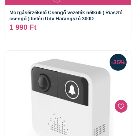
Mozgásérzékelő Csengő vezeték nélküli ( Riasztó
csengő ) betéri Üdv Harangszó 300D
1 990
Ft
-35%