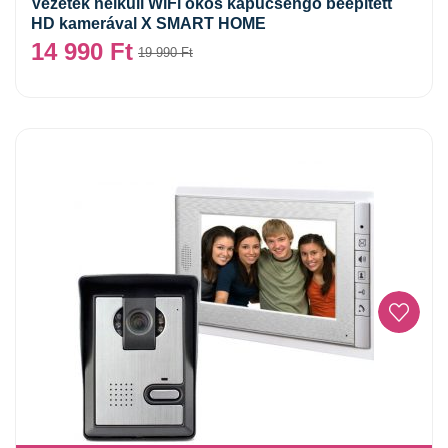
Vezeték nélküli WiFi okos kapucsengő beépített
HD kamerával X SMART HOME
14 990
Ft
19 990
Ft