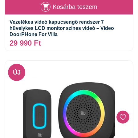
Kosárba teszem
Vezetékes videó kapucsengő rendszer 7
hüvelykes LCD monitor színes videó – Video
DoorPHone For Villa
29 990
Ft
ÚJ