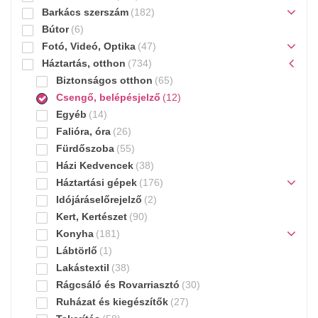
Barkács szerszám
(182)
Bútor
(6)
Fotó, Videó, Optika
(47)
Háztartás, otthon
(734)
Biztonságos otthon
(65)
Csengő, belépésjelző
(12)
Egyéb
(14)
Falióra, óra
(26)
Fürdőszoba
(55)
Házi Kedvencek
(38)
Háztartási gépek
(176)
Idójáráselőrejelző
(2)
Kert, Kertészet
(90)
Konyha
(181)
Lábtörlő
(1)
Lakástextil
(38)
Rágcsáló és Rovarriasztó
(30)
Ruházat és kiegészítők
(27)