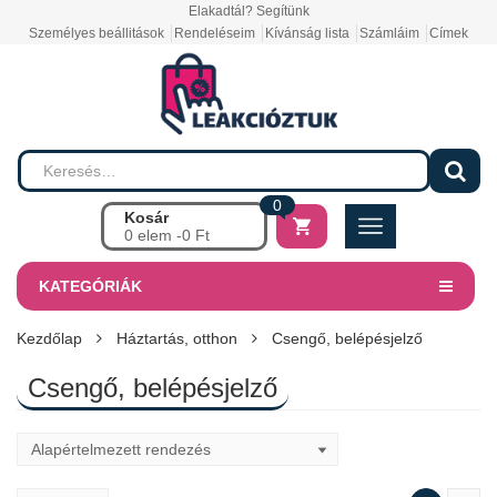
Elakadtál? Segítünk
Személyes beállitások
Rendeléseim
Kívánság lista
Számláim
Címek
0
Kosár
0 elem -
0
Ft
KATEGÓRIÁK
Kezdőlap
Háztartás, otthon
Csengő, belépésjelző
Csengő, belépésjelző