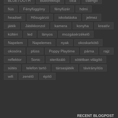
BLUETOOTH
Buborékfújó
cica
csengő
fiús
Fényfüggöny
fényfüzér
hdmi
headset
Hősugárzó
iskolatáska
jelmez
játék
Játékkonzol
kamera
konyha
kreatív
kültéri
led
lányos
mozgásérzékelő
Napelem
Napelemes
nyak
okoskarkötő
okosóra
plüss
Poppy Playtime
párna
rajz
reflektor
Sonic
sterilizáló
sötétban világító
sütés
telefon tartó
társasjáték
távirányítós
wifi
zenélő
építő
RECENT BLOGPOST