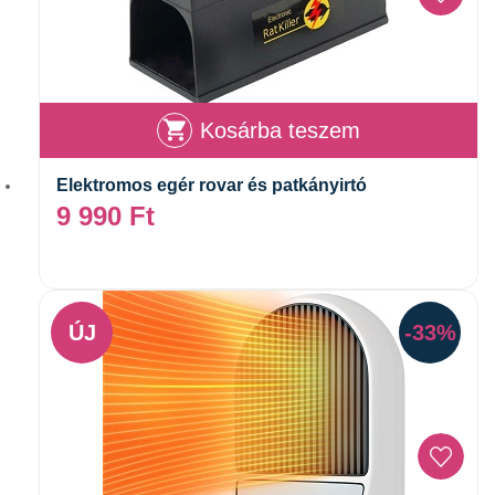
Kosárba teszem
Elektromos egér rovar és patkányirtó
9 990
Ft
ÚJ
-33%