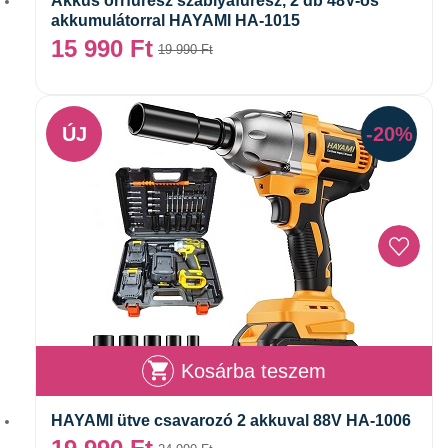
Akkus orrfűrész szablyafűrész, 2 db 48V-os
akkumulátorral HAYAMI HA-1015
15 990
Ft
19 990
Ft
ÚJ
-20%
Kosárba teszem
HAYAMI ütve csavarozó 2 akkuval 88V HA-1006