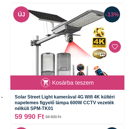
ÚJ
-13%
Kosárba teszem
Solar Street Light kamerával 4G Wifi 4K kültéri
napelemes figyelő lámpa 600W CCTV vezeték
nélküli SPM-TK01
59 990
Ft
68 600
Ft