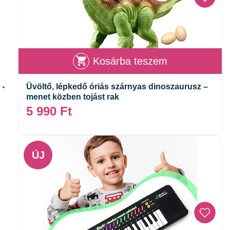
Kosárba teszem
Üvöltő, lépkedő óriás szárnyas dinoszaurusz –
menet közben tojást rak
5 990
Ft
ÚJ