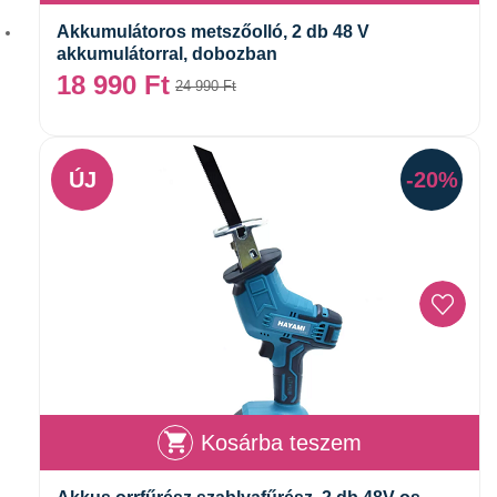
Akkumulátoros metszőolló, 2 db 48 V
akkumulátorral, dobozban
18 990
Ft
24 990
Ft
ÚJ
-20%
Kosárba teszem