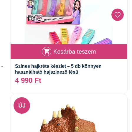
Kosárba teszem
Színes hajkréta készlet – 5 db könnyen
használható hajszínező fésű
4 990
Ft
ÚJ