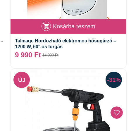
Kosárba teszem
Talmage Hordozható elektromos hősugárzó –
1200 W, 60°-os forgás
9 990
Ft
14 990
Ft
ÚJ
-31%