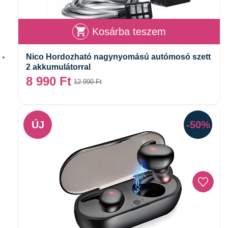
Kosárba teszem
Nico Hordozható nagynyomású autómosó szett
2 akkumulátorral
8 990
Ft
12 990
Ft
ÚJ
-50%