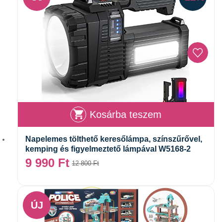
Kosárba teszem
Napelemes tölthető keresőlámpa, színszűrővel,
kemping és figyelmeztető lámpával W5168-2
9 990
Ft
12 800
Ft
ÚJ