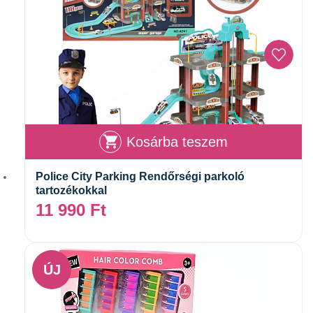
Kosárba teszem
Police City Parking Rendőrségi parkoló
tartozékokkal
11 990
Ft
ÚJ