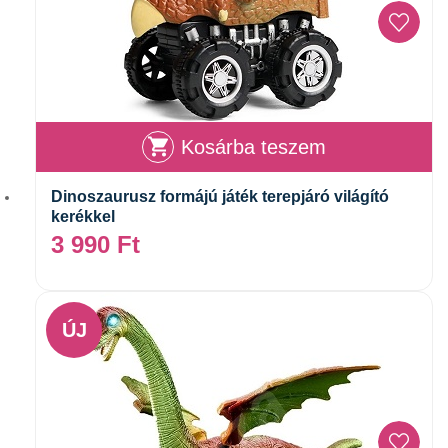
Kosárba teszem
Dinoszaurusz formájú játék terepjáró világító
kerékkel
3 990
Ft
ÚJ