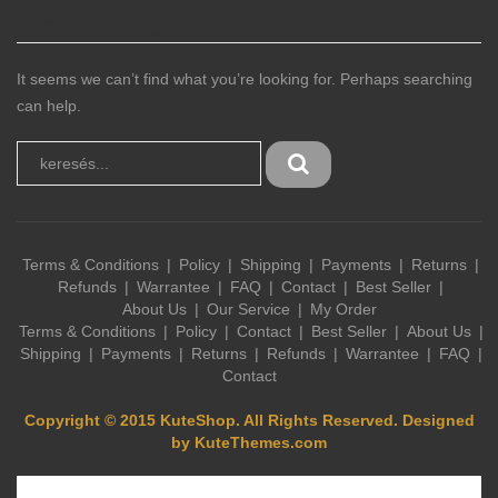
Nincs találat
It seems we can’t find what you’re looking for. Perhaps searching
can help.
Terms & Conditions
Policy
Shipping
Payments
Returns
Refunds
Warrantee
FAQ
Contact
Best Seller
About Us
Our Service
My Order
Terms & Conditions
Policy
Contact
Best Seller
About Us
Shipping
Payments
Returns
Refunds
Warrantee
FAQ
Contact
Copyright © 2015 KuteShop. All Rights Reserved. Designed
by KuteThemes.com