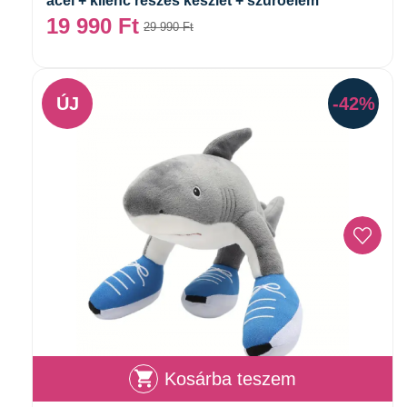
acél + kilenc részes készlet + szűrőelem
19 990
Ft
29 990
Ft
ÚJ
-42%
Kosárba teszem