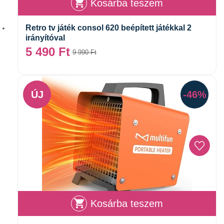
Kosárba teszem
Retro tv játék consol 620 beépített játékkal 2
irányítóval
5 490
Ft
9 990
Ft
ÚJ
-46%
Kosárba teszem