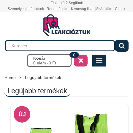
Elakadtál? Segítünk
Személyes beállitások
Rendeléseim
Kívánság lista
Számláim
Címek
0
Kosár
0 elem -
0
Ft
Home
Legújabb termékek
Legújabb termékek
ÚJ