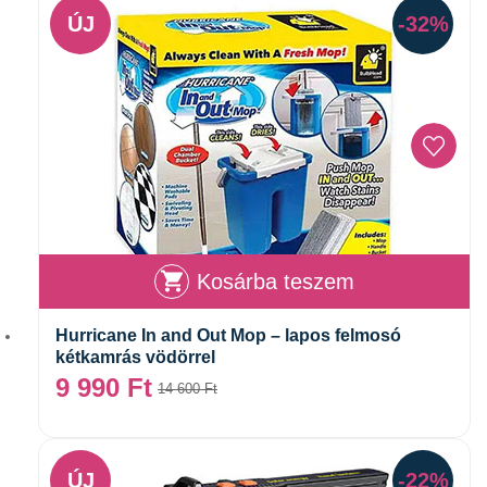
ÚJ
-32%
Kosárba teszem
Hurricane In and Out Mop – lapos felmosó
kétkamrás vödörrel
9 990
Ft
14 600
Ft
ÚJ
-22%