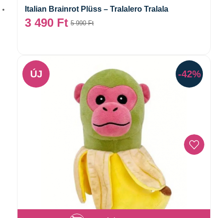
Italian Brainrot Plüss – Tralalero Tralala
3 490
Ft
5 990
Ft
ÚJ
-42%