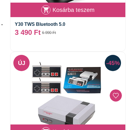
Kosárba teszem
Y30 TWS Bluetooth 5.0
3 490
Ft
6 990
Ft
ÚJ
-45%