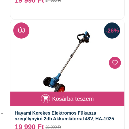
19 990
Ft
24 990
Ft
ÚJ
-26%
Kosárba teszem
Hayami Kerekes Elektromos Fűkasza
szegélynyíró 2db Akkumlátorral 48V, HA-1025
19 990
Ft
26 990
Ft