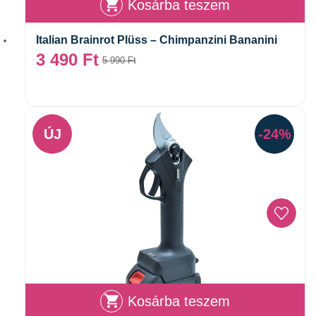
Kosárba teszem
Italian Brainrot Plüss – Chimpanzini Bananini
3 490
Ft
5 990
Ft
ÚJ
-24%
Kosárba teszem