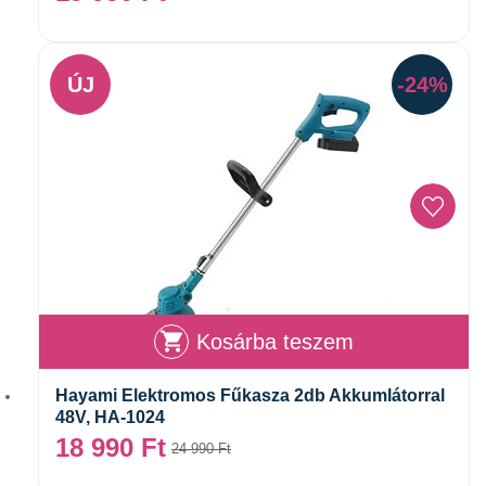
ÚJ
-24%
Kosárba teszem
Hayami Elektromos Fűkasza 2db Akkumlátorral
48V, HA-1024
18 990
Ft
24 990
Ft