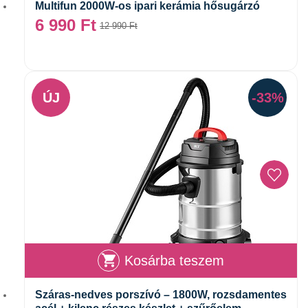
Multifun 2000W-os ipari kerámia hősugárzó
6 990
Ft
12 990
Ft
ÚJ
-33%
Kosárba teszem
Száras-nedves porszívó – 1800W, rozsdamentes