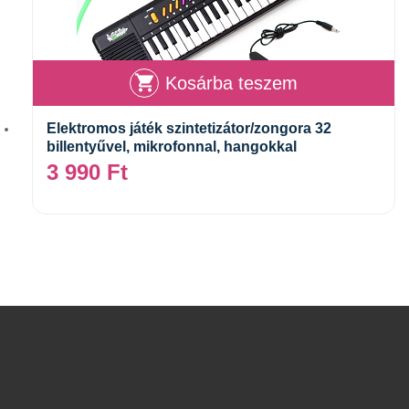
Kosárba teszem
Elektromos játék szintetizátor/zongora 32
billentyűvel, mikrofonnal, hangokkal
3 990
Ft