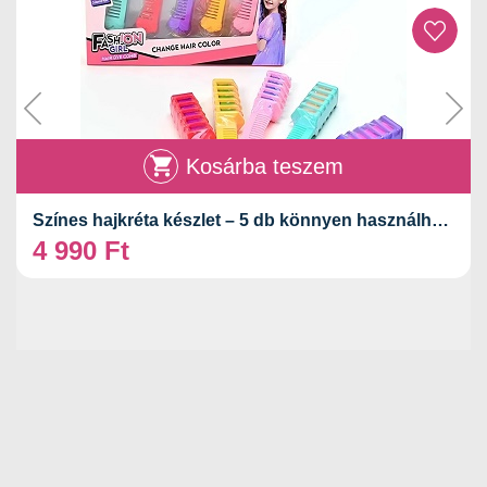
Kosárba teszem
Színes hajkréta készlet – 5 db könnyen használható hajszínező fésű
4 990
Ft