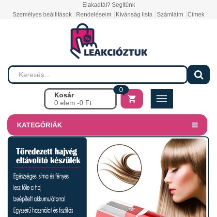
Elakadtál? Segítünk
Személyes beállitások
Rendeléseim
Kívánság lista
Számláim
Címek
0
Kosár
0 elem -
0
Ft
KATEGÓRIÁK