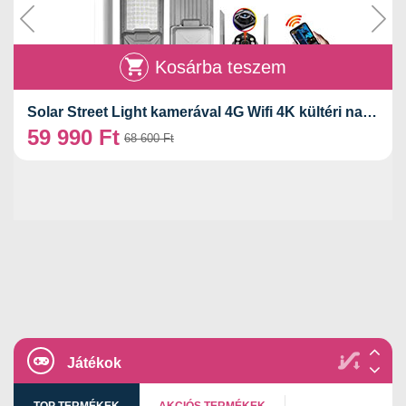
Kosárba teszem
Solar Street Light kamerával 4G Wifi 4K kültéri napelemes figyelő lámpa 600W CCTV vezeték nélküli SPM-TK01
59 990
Ft
68 600
Ft
Játékok
TOP TERMÉKEK
AKCIÓS TERMÉKEK