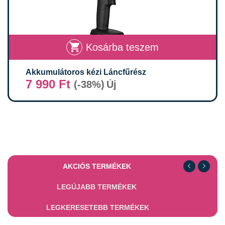
Kosárba teszem
Akkumulátoros kézi Láncfűrész
7 990
Ft
-38%
Új
AKCIÓS TERMÉKEK
LEGÚJABB TERMÉKEK
LEGKERESETEBB TERMÉKEK