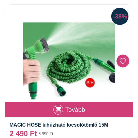
-38%
Tovább
MAGIC HOSE kihúzható locsolótömlő 15M
2 490
Ft
3 990
Ft