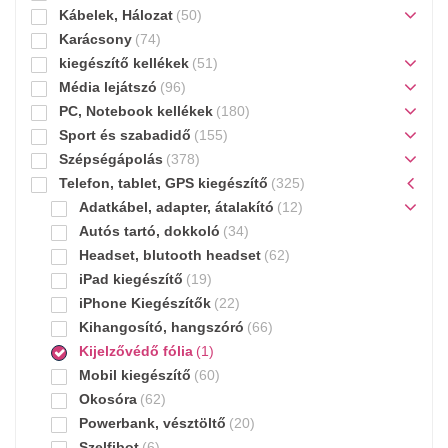
Kábelek, Hálozat
(50)
Karácsony
(74)
kiegészítő kellékek
(51)
Média lejátszó
(96)
PC, Notebook kellékek
(180)
Sport és szabadidő
(155)
Szépségápolás
(378)
Telefon, tablet, GPS kiegészítő
(325)
Adatkábel, adapter, átalakító
(12)
Autós tartó, dokkoló
(34)
Headset, blutooth headset
(62)
iPad kiegészítő
(19)
iPhone Kiegészítők
(22)
Kihangosító, hangszóró
(66)
Kijelzővédő fólia
(1)
Mobil kiegészítő
(60)
Okosóra
(62)
Powerbank, vésztöltő
(20)
Szelfibot
(6)