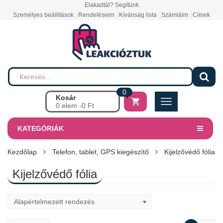
Elakadtál? Segítünk
Személyes beállitások
Rendeléseim
Kívánság lista
Számláim
Címek
0
Kosár
0 elem -
0
Ft
KATEGÓRIÁK
Kezdőlap
Telefon, tablet, GPS kiegészítő
Kijelzővédő fólia
Kijelzővédő fólia