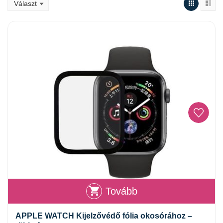
Tovább
APPLE WATCH Kijelzővédő fólia okosórához –