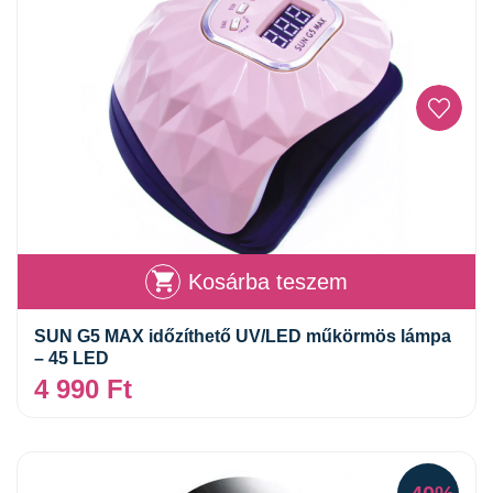
Kosárba teszem
SUN G5 MAX időzíthető UV/LED műkörmös lámpa
– 45 LED
4 990
Ft