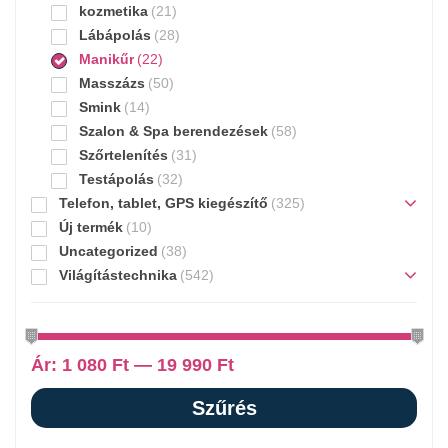
kozmetika
(21)
Lábápolás
(28)
Manikűr
(22)
Masszázs
(50)
Smink
(14)
Szalon & Spa berendezések
(58)
Szőrtelenítés
(31)
Testápolás
(32)
Telefon, tablet, GPS kiegészítő
(325)
Új termék
(10)
Uncategorized
(38)
Világítástechnika
(542)
Ár:
1 080 Ft
—
19 990 Ft
Szűrés