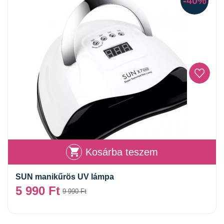
-40%
Kosárba teszem
SUN manikűrös UV lámpa
5 990
Ft
9 990
Ft