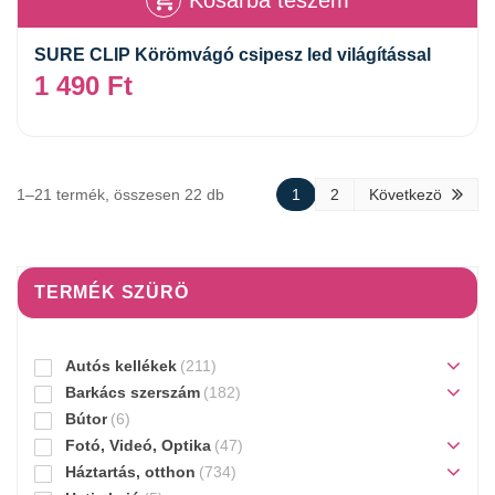
SURE CLIP Körömvágó csipesz led világítással
1 490
Ft
1–21 termék, összesen 22 db
1
2
Következö
TERMÉK SZÜRÖ
Autós kellékek
(211)
Barkács szerszám
(182)
Bútor
(6)
Fotó, Videó, Optika
(47)
Háztartás, otthon
(734)