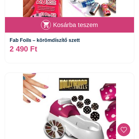
Kosárba teszem
Fab Foils – körömdíszítő szett
2 490
Ft