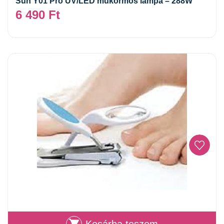
Sun Y01 Pro UV/LED műkörmös lámpa – 288W
6 490
Ft
Kosárba teszem