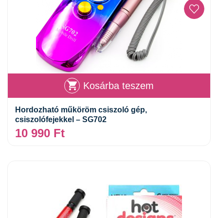
Kosárba teszem
Hordozható műköröm csiszoló gép,
csiszolófejekkel – SG702
10 990
Ft