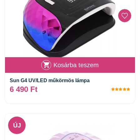
Kosárba teszem
Sun G4 UV/LED műkörmös lámpa
6 490
Ft
Érté
ÚJ