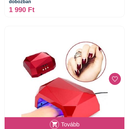
dobozban
1 990
Ft
Tovább