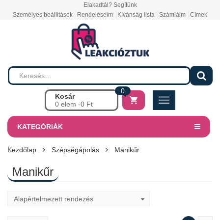
Elakadtál? Segítünk
Személyes beállitások
Rendeléseim
Kívánság lista
Számláim
Címek
0
Kosár
0 elem -
0
Ft
KATEGÓRIÁK
Kezdőlap
Szépségápolás
Manikűr
Manikűr