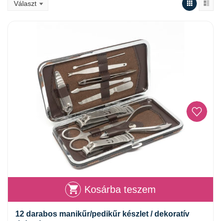
Kosárba teszem
12 darabos manikűr/pedikűr készlet / dekoratív