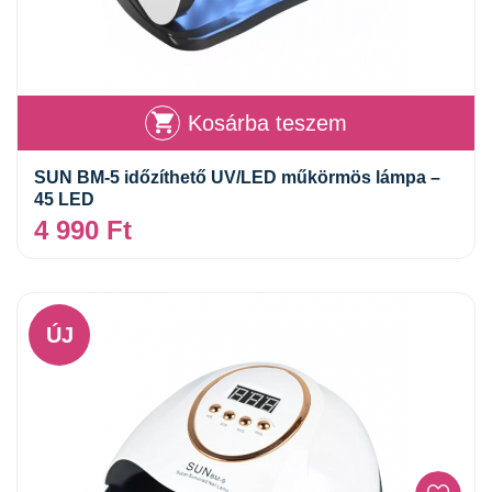
Kosárba teszem
SUN BM-5 időzíthető UV/LED műkörmös lámpa –
45 LED
4 990
Ft
ÚJ