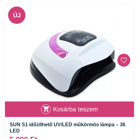
ÚJ
Kosárba teszem
SUN S1 időzíthető UV/LED műkörmös lámpa – 36
LED