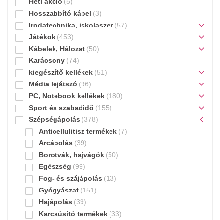
Heti akció
(5)
Hosszabbító kábel
(3)
Irodatechnika, iskolaszer
(57)
Játékok
(453)
Kábelek, Hálozat
(50)
Karácsony
(74)
kiegészítő kellékek
(51)
Média lejátszó
(96)
PC, Notebook kellékek
(180)
Sport és szabadidő
(155)
Szépségápolás
(378)
Anticellulitisz termékek
(7)
Arcápolás
(39)
Borotvák, hajvágók
(50)
Egészség
(99)
Fog- és szájápolás
(13)
Gyógyászat
(151)
Hajápolás
(39)
Karcsúsító termékek
(33)