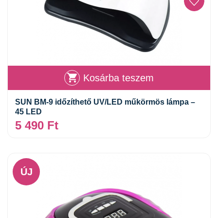
Kosárba teszem
SUN BM-9 időzíthető UV/LED műkörmös lámpa –
45 LED
5 490
Ft
ÚJ