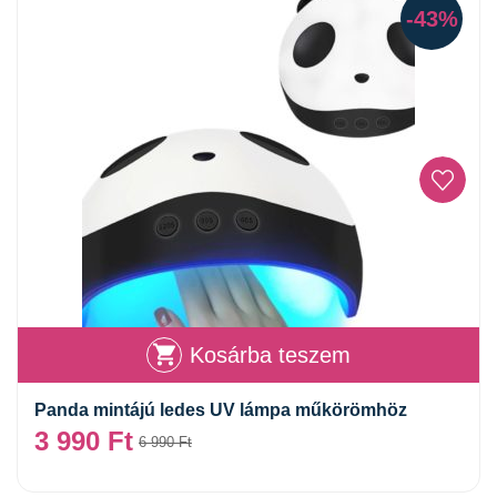
-43%
Kosárba teszem
Panda mintájú ledes UV lámpa műkörömhöz
3 990
Ft
6 990
Ft