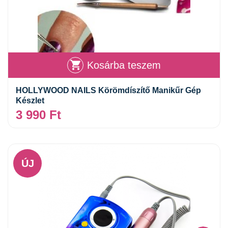
Kosárba teszem
HOLLYWOOD NAILS Körömdíszítő Manikűr Gép
Készlet
3 990
Ft
ÚJ