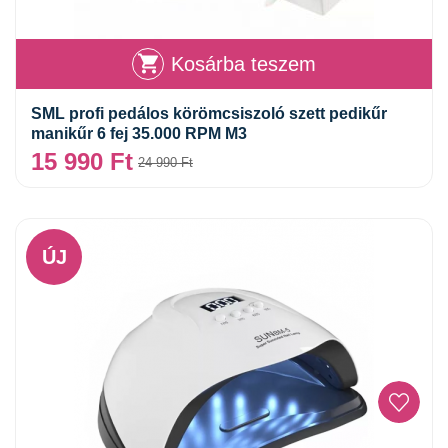
Kosárba teszem
SML profi pedálos körömcsiszoló szett pedikűr
manikűr 6 fej 35.000 RPM M3
15 990
Ft
24 990
Ft
ÚJ