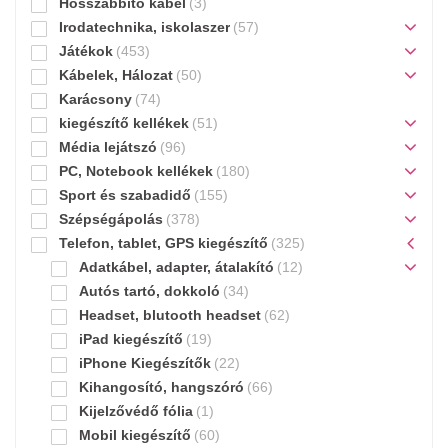
Hosszabbító kábel
(3)
Irodatechnika, iskolaszer
(57)
Játékok
(453)
Kábelek, Hálozat
(50)
Karácsony
(74)
kiegészítő kellékek
(51)
Média lejátszó
(96)
PC, Notebook kellékek
(180)
Sport és szabadidő
(155)
Szépségápolás
(378)
Telefon, tablet, GPS kiegészítő
(325)
Adatkábel, adapter, átalakító
(12)
Autós tartó, dokkoló
(34)
Headset, blutooth headset
(62)
iPad kiegészítő
(19)
iPhone Kiegészítők
(22)
Kihangosító, hangszóró
(66)
Kijelzővédő fólia
(1)
Mobil kiegészítő
(60)