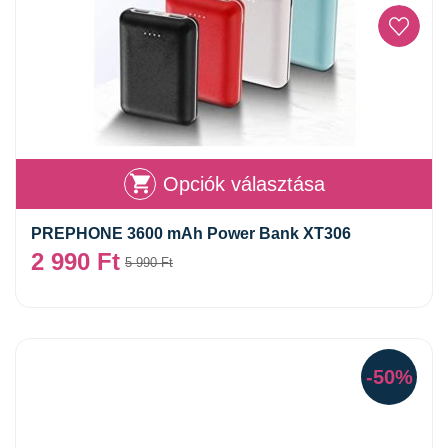
Opciók választása
PREPHONE 3600 mAh Power Bank XT306
2 990
Ft
5 990
Ft
-50%