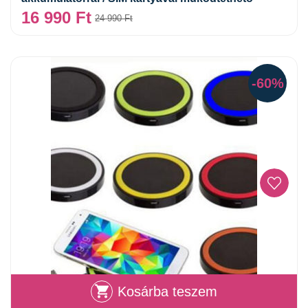
16 990
Ft
24 990
Ft
-60%
Kosárba teszem