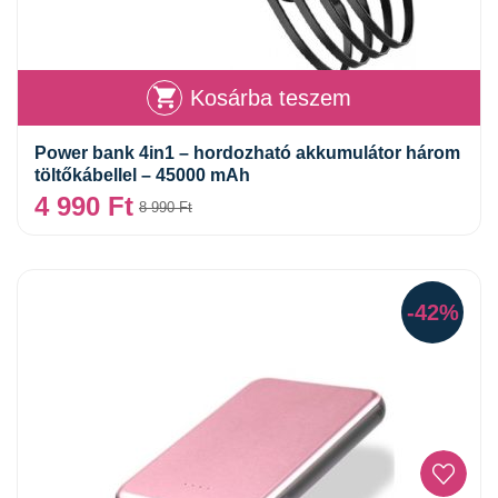
Kosárba teszem
Power bank 4in1 – hordozható akkumulátor három
töltőkábellel – 45000 mAh
4 990
Ft
8 990
Ft
-42%