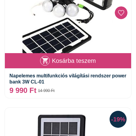
Kosárba teszem
Napelemes multifunkciós világítási rendszer power
bank 3W CL-01
9 990
Ft
14 990
Ft
-19%