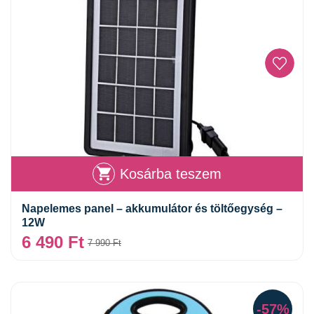
Kosárba teszem
Napelemes panel – akkumulátor és töltőegység –
12W
6 490
Ft
7 990
Ft
-57%