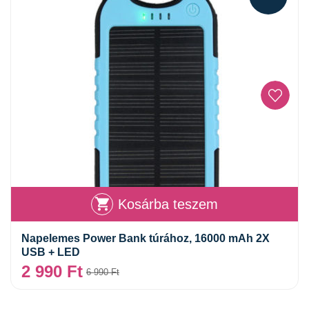
Kosárba teszem
Napelemes Power Bank túrához, 16000 mAh 2X
USB + LED
2 990
Ft
6 990
Ft