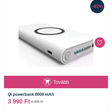
-43%
Tovább
Qi powerbank 8000 mAh
3 990
Ft
6 990
Ft