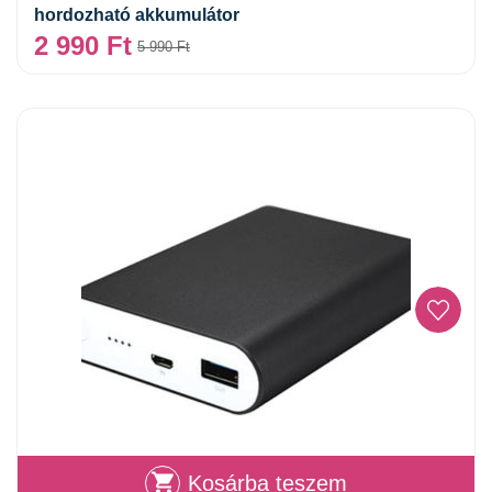
hordozható akkumulátor
2 990
Ft
5 990
Ft
Kosárba teszem