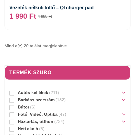
Vezeték nélküli töltő – QI charger pad
1 990
Ft
4 990
Ft
Mind a(z) 20 találat megjelenítve
TERMÉK SZÜRÖ
Autós kellékek
(211)
Barkács szerszám
(182)
Bútor
(6)
Fotó, Videó, Optika
(47)
Háztartás, otthon
(734)
Heti akció
(5)