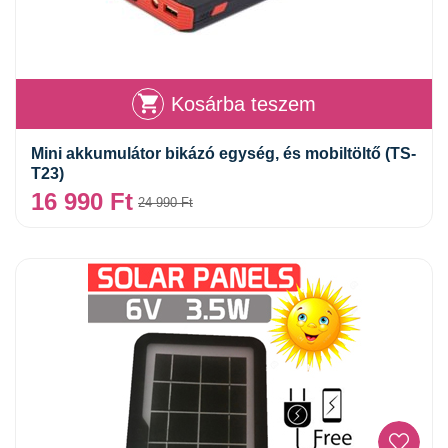
Kosárba teszem
Mini akkumulátor bikázó egység, és mobiltöltő (TS-
T23)
16 990
Ft
24 990
Ft