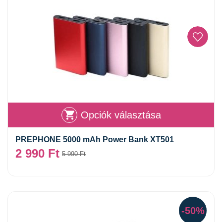
Opciók választása
PREPHONE 5000 mAh Power Bank XT501
2 990
Ft
5 990
Ft
-50%