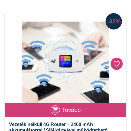
-32%
Tovább
Vezeték nélküli 4G Router – 2400 mAh
akkumulátorral / SIM kártyával működtethető