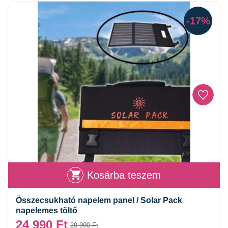
-17%
Kosárba teszem
Összecsukható napelem panel / Solar Pack
napelemes töltő
24 990
Ft
29 990
Ft