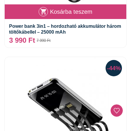
Kosárba teszem
Power bank 3in1 – hordozható akkumulátor három
töltőkábellel – 25000 mAh
3 990
Ft
7 990
Ft
-44%