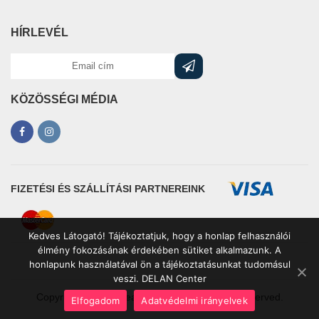
HÍRLEVÉL
KÖZÖSSÉGI MÉDIA
FIZETÉSI ÉS SZÁLLÍTÁSI PARTNEREINK
Kedves Látogató! Tájékoztatjuk, hogy a honlap felhasználói
élmény fokozásának érdekében sütiket alkalmazunk. A
honlapunk használatával ön a tájékoztatásunkat tudomásul
veszi. DELAN Center
Copyrights © 2021 leakcioztuk.hu. All Rights Reserved.
Elfogadom
Adatvédelmi irányelvek