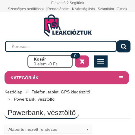
Elakadtál? Segítünk
Személyes beállitások
Rendeléseim
Kívánság lista
Számláim
Címek
0
Kosár
0 elem -
0
Ft
KATEGÓRIÁK
Kezdőlap
Telefon, tablet, GPS kiegészítő
Powerbank, vésztöltő
Powerbank, vésztöltő