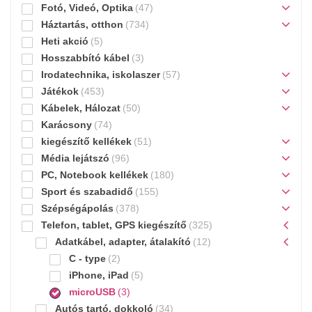
Fotó, Videó, Optika
(47)
Háztartás, otthon
(734)
Heti akció
(5)
Hosszabbító kábel
(3)
Irodatechnika, iskolaszer
(57)
Játékok
(453)
Kábelek, Hálozat
(50)
Karácsony
(74)
kiegészítő kellékek
(51)
Média lejátszó
(96)
PC, Notebook kellékek
(180)
Sport és szabadidő
(155)
Szépségápolás
(378)
Telefon, tablet, GPS kiegészítő
(325)
Adatkábel, adapter, átalakító
(12)
C - type
(2)
iPhone, iPad
(5)
microUSB
(3)
Autós tartó, dokkoló
(34)