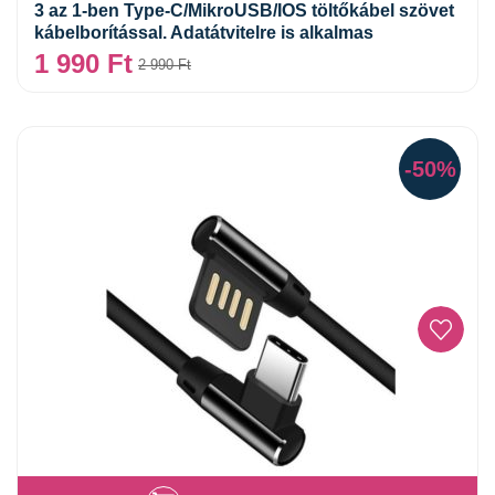
3 az 1-ben Type-C/MikroUSB/IOS töltőkábel szövet
kábelborítással. Adatátvitelre is alkalmas
1 990
Ft
2 990
Ft
-50%