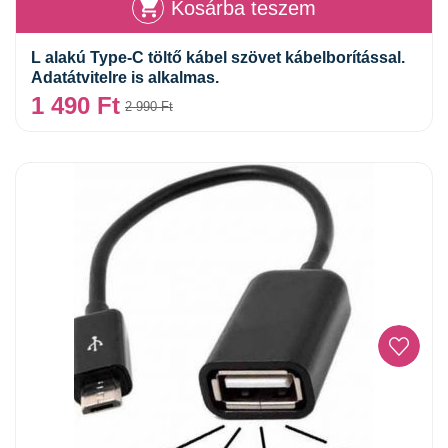
Kosárba teszem
L alakú Type-C töltő kábel szövet kábelborítással.
Adatátvitelre is alkalmas.
1 490
Ft
2 990
Ft