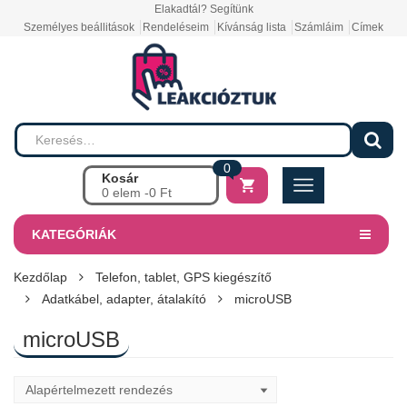
Elakadtál? Segítünk
Személyes beállitások
Rendeléseim
Kívánság lista
Számláim
Címek
0
Kosár
0 elem -
0
Ft
KATEGÓRIÁK
Kezdőlap
Telefon, tablet, GPS kiegészítő
Adatkábel, adapter, átalakító
microUSB
microUSB