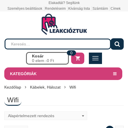
Elakadtál? Segítünk
Személyes beállitások
Rendeléseim
Kívánság lista
Számláim
Címek
0
Kosár
0 elem -
0
Ft
KATEGÓRIÁK
Kezdőlap
Kábelek, Hálozat
Wifi
Wifi