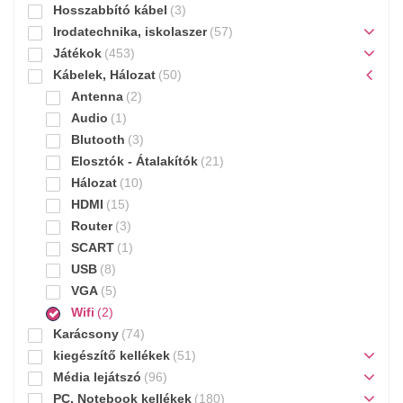
Hosszabbító kábel
(3)
Irodatechnika, iskolaszer
(57)
Játékok
(453)
Kábelek, Hálozat
(50)
Antenna
(2)
Audio
(1)
Blutooth
(3)
Elosztók - Átalakítók
(21)
Hálozat
(10)
HDMI
(15)
Router
(3)
SCART
(1)
USB
(8)
VGA
(5)
Wifi
(2)
Karácsony
(74)
kiegészítő kellékek
(51)
Média lejátszó
(96)
PC, Notebook kellékek
(180)