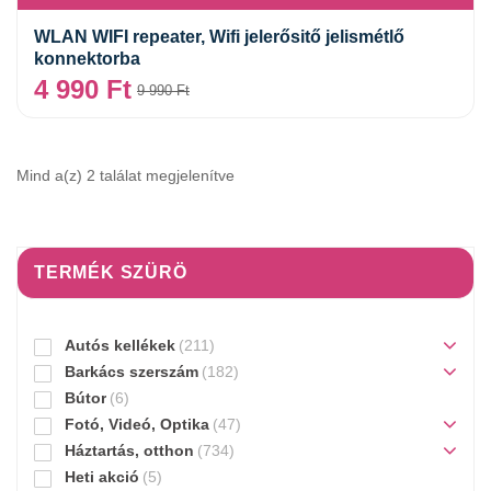
WLAN WIFI repeater, Wifi jelerősitő jelismétlő
konnektorba
4 990
Ft
9 990
Ft
Mind a(z) 2 találat megjelenítve
TERMÉK SZÜRÖ
Autós kellékek
(211)
Barkács szerszám
(182)
Bútor
(6)
Fotó, Videó, Optika
(47)
Háztartás, otthon
(734)
Heti akció
(5)