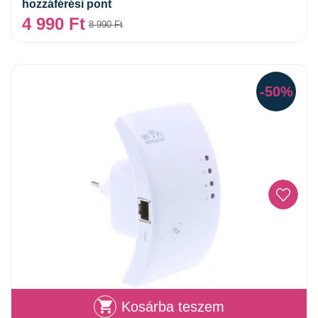
hozzáférési pont
4 990
Ft
8 990
Ft
-50%
Kosárba teszem