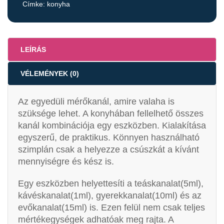
Címke:
konyha
LEÍRÁS
VÉLEMÉNYEK (0)
Az egyedüli mérőkanál, amire valaha is
szüksége lehet. A konyhában fellelhető összes
kanál kombinációja egy eszközben. Kialakítása
egyszerű, de praktikus. Könnyen használható
szimplán csak a helyezze a csúszkát a kívánt
mennyiségre és kész is.
Egy eszközben helyettesíti a teáskanalat(5ml),
kávéskanalat(1ml), gyerekkanalat(10ml) és az
evőkanalat(15ml) is. Ezen felül nem csak teljes
mértékegységek adhatóak meg rajta. A