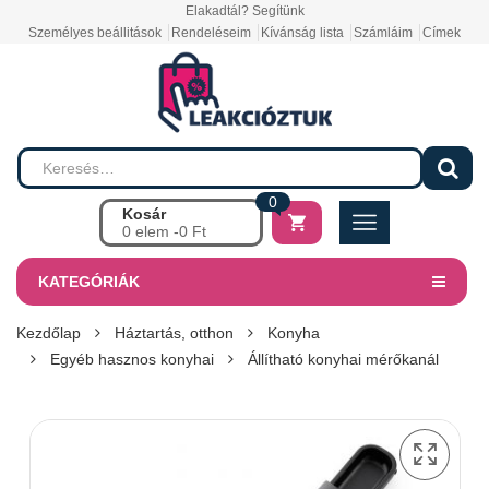
Elakadtál? Segítünk
Személyes beállitások
Rendeléseim
Kívánság lista
Számláim
Címek
0
Kosár
0 elem -
0
Ft
KATEGÓRIÁK
Kezdőlap
Háztartás, otthon
Konyha
Egyéb hasznos konyhai
Állítható konyhai mérőkanál