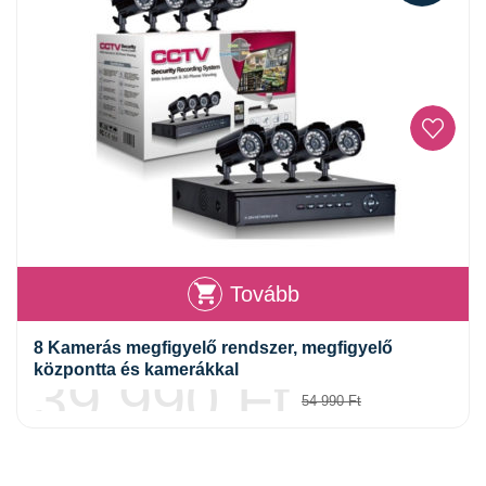
Tovább
8 Kamerás megfigyelő rendszer, megfigyelő
központta és kamerákkal
39 990
Ft
54 990
Ft