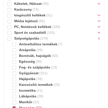
Kábelek, Hálozat
(50)
Karácsony
(74)
kiegészítő kellékek
(51)
Média lejátszó
(96)
PC, Notebook kellékek
(180)
Sport és szabadidő
(155)
Szépségápolás
(378)
Anticellulitisz termékek
(7)
Arcápolás
(39)
Borotvák, hajvágók
(50)
Egészség
(99)
Fog- és szájápolás
(13)
Gyógyászat
(151)
Hajápolás
(39)
Karcsúsító termékek
(33)
kozmetika
(21)
Lábápolás
(28)
Manikűr
(22)
Masszázs
(50)