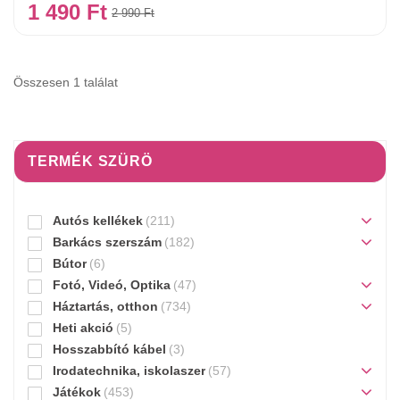
1 490
Ft
2 990
Ft
Összesen 1 találat
TERMÉK SZÜRÖ
Autós kellékek
(211)
Barkács szerszám
(182)
Bútor
(6)
Fotó, Videó, Optika
(47)
Háztartás, otthon
(734)
Heti akció
(5)
Hosszabbító kábel
(3)
Irodatechnika, iskolaszer
(57)
Játékok
(453)