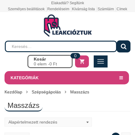
Elakadtál? Segítünk
Személyes beállitások
Rendeléseim
Kívánság lista
Számláim
Címek
0
Kosár
0 elem -
0
Ft
KATEGÓRIÁK
Kezdőlap
Szépségápolás
Masszázs
Masszázs