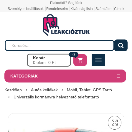
Elakadtál? Segítünk
Személyes beállitások
Rendeléseim
Kívánság lista
Számláim
Címek
0
Kosár
0 elem -
0
Ft
KATEGÓRIÁK
Kezdőlap
Autós kellékek
Mobil, Tablet, GPS Tartó
Univerzális kormányra helyezhető telefontartó