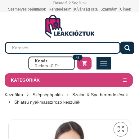
Elakadtál? Segítünk
Személyes beállitások
Rendeléseim
Kívánság lista
Számláim
Címek
0
Kosár
0 elem -
0
Ft
KATEGÓRIÁK
Kezdőlap
Szépségápolás
Szalon & Spa berendezések
Shiatsu nyakmasszírozó készülék