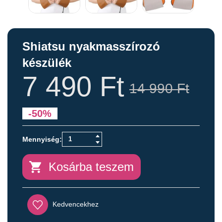
Shiatsu nyakmasszírozó
készülék
7 490
Ft
14 990
Ft
-50%
Kosárba teszem
Kedvencekhez