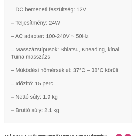
– DC bemeneti feszültség: 12V
– Teljesítmény: 24W
– AC adapter: 100-240V ~ 50Hz
– Masszázstípusok: Shiatsu, Kneading, kínai
Tuina masszázs
– Működési hőmérséklet: 37°C – 38°C körüli
– Időzítő: 15 perc
– Nettó súly: 1.9 kg
– Bruttó súly: 2.1 kg