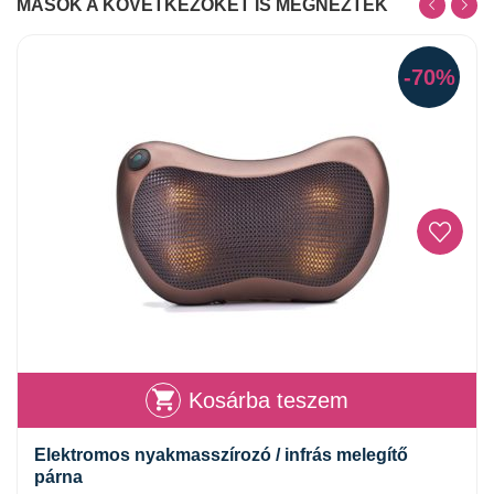
MÁSOK A KÖVETKEZŐKET IS MEGNÉZTÉK
-70%
Kosárba teszem
Elektromos nyakmasszírozó / infrás melegítő
párna