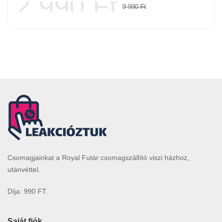
2 990
Ft
9 990
Ft
Csomagjainkat a Royal Futár csomagszállító viszi házhoz,
utánvéttel.
Díja: 990 FT.
Saját fiók