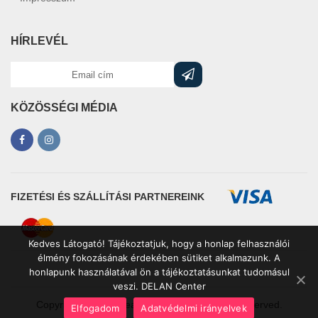
HÍRLEVÉL
KÖZÖSSÉGI MÉDIA
FIZETÉSI ÉS SZÁLLÍTÁSI PARTNEREINK
Kedves Látogató! Tájékoztatjuk, hogy a honlap felhasználói
élmény fokozásának érdekében sütiket alkalmazunk. A
honlapunk használatával ön a tájékoztatásunkat tudomásul
veszi. DELAN Center
Copyrights © 2021 leakcioztuk.hu. All Rights Reserved.
Elfogadom
Adatvédelmi irányelvek