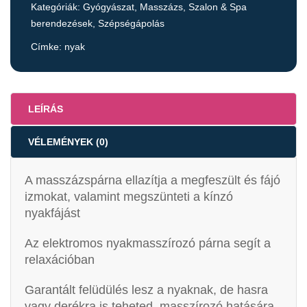
Kategóriák:
Gyógyászat
,
Masszázs
,
Szalon & Spa
berendezések
,
Szépségápolás
Címke:
nyak
LEÍRÁS
VÉLEMÉNYEK (0)
A masszázspárna ellazítja a megfeszült és fájó
izmokat, valamint megszünteti a kínzó
nyakfájást
Az elektromos nyakmasszírozó párna segít a
relaxációban
Garantált felüdülés lesz a nyaknak, de hasra
vagy derékra is teheted, masszírozó hatására