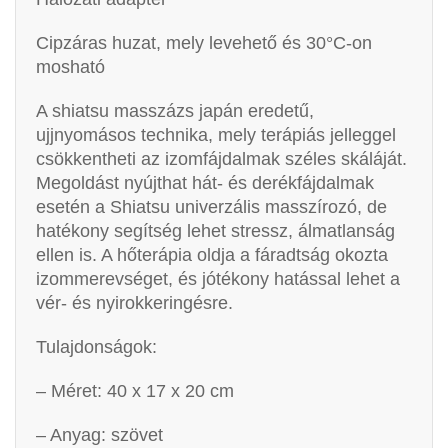
Cipzáras huzat, mely levehető és 30°C-on
mosható
A shiatsu masszázs japán eredetű,
ujjnyomásos technika, mely terápiás jelleggel
csökkentheti az izomfájdalmak széles skáláját.
Megoldást nyújthat hát- és derékfájdalmak
esetén a Shiatsu univerzális masszírozó, de
hatékony segítség lehet stressz, álmatlanság
ellen is. A hőterápia oldja a fáradtság okozta
izommerevséget, és jótékony hatással lehet a
vér- és nyirokkeringésre.
Tulajdonságok:
– Méret: 40 x 17 x 20 cm
– Anyag: szövet