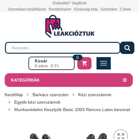
Elakadtál? Segítünk
Személyes beállitások
Rendeléseim
Kívánság lista
Számláim
Címek
0
Kosár
0 elem -
0
Ft
KATEGÓRIÁK
Kezdőlap
Barkács szerszám
Kézi szerszámok
Egyéb kézi szerszámok
Munkavédelmi Kesztyűk Basic 1003 Ráncos Latex bevonat