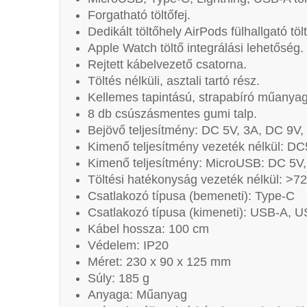
Forgatható töltőfej.
Dedikált töltőhely AirPods fülhallgató töl
Apple Watch töltő integrálási lehetőség.
Rejtett kábelvezető csatorna.
Töltés nélküli, asztali tartó rész.
Kellemes tapintású, strapabíró műanyag
8 db csúszásmentes gumi talp.
Bejövő teljesítmény: DC 5V, 3A, DC 9V,
Kimenő teljesítmény vezeték nélkül: DC
Kimenő teljesítmény: MicroUSB: DC 5V, 
Töltési hatékonyság vezeték nélkül: >7
Csatlakozó típusa (bemeneti): Type-C
Csatlakozó típusa (kimeneti): USB-A, 
Kábel hossza: 100 cm
Védelem: IP20
Méret: 230 x 90 x 125 mm
Súly: 185 g
Anyaga: Műanyag