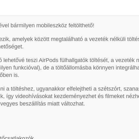
ével bármilyen mobileszköz feltölthető!
zik, amelyek között megtalálható a vezeték nélküli töltés
hetőséget.
ó lehetővé teszi AirPods fülhallgatók töltését, a vezeték né
 ilyen funkcióval), de a töltőállomásba könnyen integrál
őben is.
i a töltéshez, ugyanakkor elfelejtheti a szétszórt, szana
zik, így videohívásokat kezdeményezhet és filmeket nézhe
egyes beszállítás miatt változhat.
tőcsatlakozók.