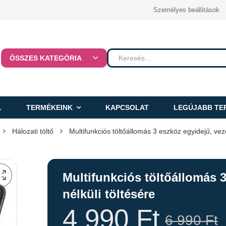
Személyes beállitások
ÖSSZES KATEGÓRIA
L
TERMÉKEINK
KAPCSOLAT
LEGÚJABB TE
Hálozati töltő
Multifunkciós töltőállomás 3 eszköz egyidejű, veze
Multifunkciós töltőállomás 
nélküli töltésére
4 990
Ft
6 990
Ft