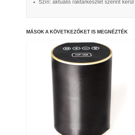
Szín: aktuális raktárkészlet szerint kerül
MÁSOK A KÖVETKEZŐKET IS MEGNÉZTÉK