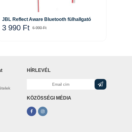
Opciók választása
JBL Reflect Aware Bluetooth fülhallgató
Bluet
MP3+
3 990
Ft
6 990
Ft
3 1
at
HÍRLEVÉL
ételek
KÖZÖSSÉGI MÉDIA