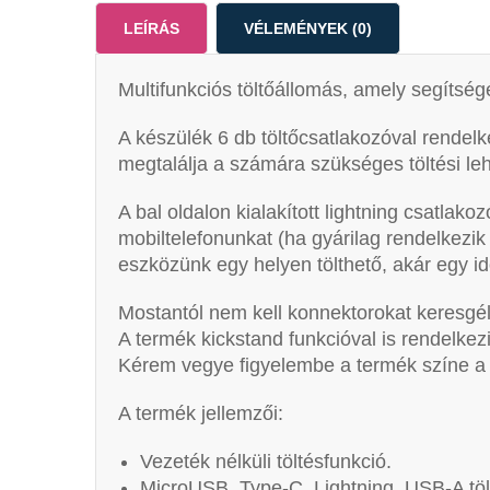
LEÍRÁS
VÉLEMÉNYEK (0)
Multifunkciós töltőállomás, amely segítség
A készülék 6 db töltőcsatlakozóval rendelke
megtalálja a számára szükséges töltési le
A bal oldalon kialakított lightning csatlakoz
mobiltelefonunkat (ha gyárilag rendelkezik
eszközünk egy helyen tölthető, akár egy id
Mostantól nem kell konnektorokat keresgéln
A termék kickstand funkcióval is rendelke
Kérem vegye figyelembe a termék színe a v
A termék jellemzői:
Vezeték nélküli töltésfunkció.
MicroUSB, Type-C, Lightning, USB-A töl