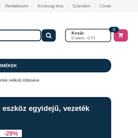
Rendeléseim
Kívánság lista
Számláim
Címek
0
Kosár
0 elem -
0
Ft
RMÉKEK
ték nélküli töltésére
3 eszköz egyidejű, vezeték
-29%