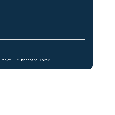
, tablet, GPS kiegészítő
,
Töltők