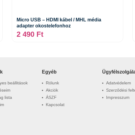
Kosárba teszem
Micro USB – HDMI kábel / MHL média
adapter okostelefonhoz
2 490
Ft
ók
Egyéb
Ügyfélszolgál
es beállitások
Rólunk
Adatvédelem
éseim
Akciók
Szerződési felt
g lista
ÁSZF
Impresszum
im
Kapcsolat