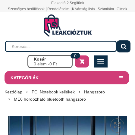
Elakadtál? Segítünk
Személyes beállitások
Rendeléseim
Kívánság lista
Számláim
Címek
0
Kosár
0 elem -
0
Ft
KATEGÓRIÁK
Kezdőlap
PC, Notebook kellékek
Hangszóró
ME6 hordozható bluetooth hangszóró