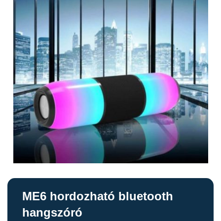
ME6 hordozható bluetooth
hangszóró