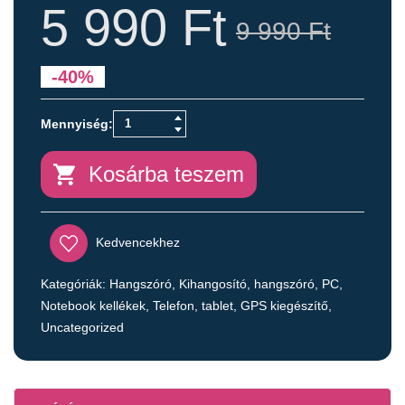
5 990
Ft
9 990
Ft
-40%
Kosárba teszem
Kedvencekhez
Kategóriák:
Hangszóró
,
Kihangosító, hangszóró
,
PC,
Notebook kellékek
,
Telefon, tablet, GPS kiegészítő
,
Uncategorized