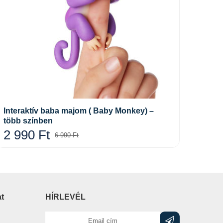
Opciók választása
Interaktív baba majom ( Baby Monkey) –
Fidge
több színben
1 
2 990
Ft
6 990
Ft
at
HÍRLEVÉL