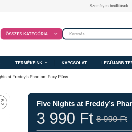
Személyes beállitások
ÖSSZES KATEGÓRIA
L
TERMÉKEINK
KAPCSOLAT
LEGÚJABB TE
ghts at Freddy’s Phantom Foxy Plüss
Five Nights at Freddy’s Ph
3 990
Ft
8 990
Ft