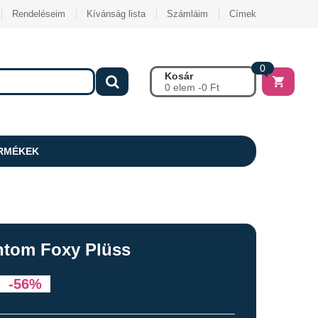
Rendeléseim
Kívánság lista
Számláim
Címek
0
Kosár
0 elem -
0
Ft
RMÉKEK
antom Foxy Plüss
-56%