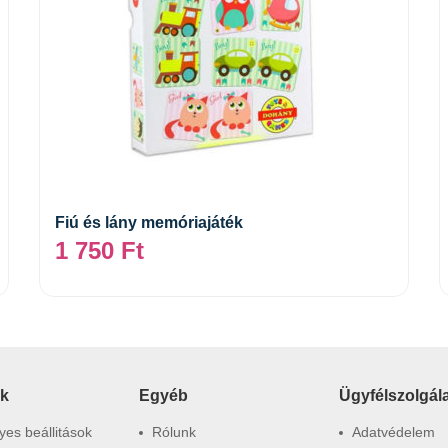
Tovább
Fiú és lány memóriajáték
1 750
Ft
ók
Egyéb
Ügyfélszolgál
es beállitások
Rólunk
Adatvédelem