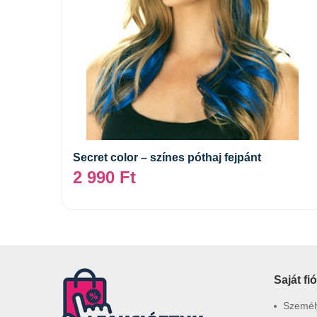
Kosárba teszem
Secret color – színes póthaj fejpánt
2 990
Ft
Saját fi
Személy