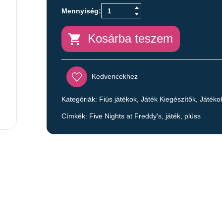
Kosárba teszem
Kedvencekhez
Kategóriák:
Fiús játékok
,
Játék Kiegészítők
,
Játéko
Címkék:
Five Nights at Freddy's
,
játék
,
plüss