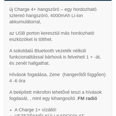
új Charge 4+ hangszóró – egy hordozható
sztereó hangszóró, 4000mAh Li-ion
akkumulátorral,
az USB porton keresztül más hordozható
eszközöket is tölthet.
A sokoldalú Bluetooth vezeték nélküli
funkcionalitással bárhová is felveheti 1 + -át,
és zenét hallgathat.
Hívások fogadása, Zene (hangerőtől függően)
4 -6 óra
A beépített mikrofon lehetővé teszi a hívások
fogdasát, , mint egy kihangosító .
FM radió
A Charge 1+ vízálló!
VEZETÉKNÉLKÜLI KAPCSOLAT