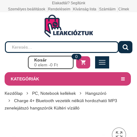
Elakadtál? Segítünk
Személyes beállitások
Rendeléseim
Kívánság lista
Számláim
Címek
0
Kosár
0 elem -
0
Ft
KATEGÓRIÁK
Kezdőlap
PC, Notebook kellékek
Hangszóró
Charge 4+ Bluetooth vezeték nélküli hordozható MP3
zenelejátszó hangszórók Kültéri vízálló