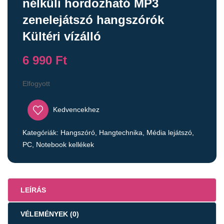
nélküli hordozható MP3
zenelejátszó hangszórók
Kültéri vízálló
6 990
Ft
Elfogyott
Kedvencekhez
Kategóriák:
Hangszóró
,
Hangtechnika
,
Média lejátszó
,
PC, Notebook kellékek
LEÍRÁS
VÉLEMÉNYEK (0)