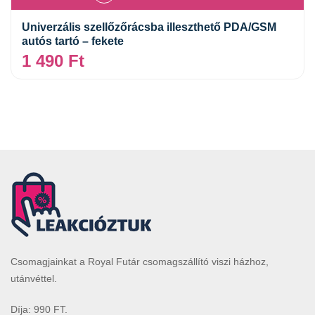
Univerzális szellőzőrácsba illeszthető PDA/GSM
autós tartó – fekete
1 490
Ft
Csomagjainkat a Royal Futár csomagszállító viszi házhoz,
utánvéttel.
Díja: 990 FT.