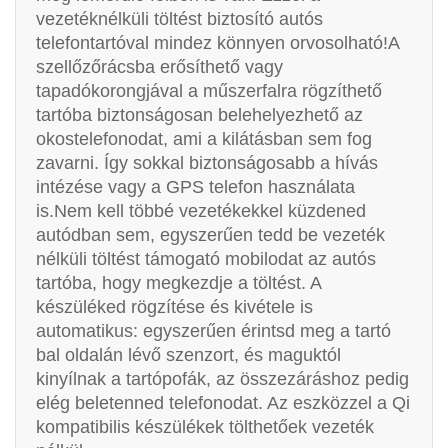
vezetéknélküli töltést biztosító autós
telefontartóval mindez könnyen orvosolható!A
szellőzőrácsba erősíthető vagy
tapadókorongjával a műszerfalra rögzíthető
tartóba biztonságosan belehelyezhető az
okostelefonodat, ami a kilátásban sem fog
zavarni. Így sokkal biztonságosabb a hívás
intézése vagy a GPS telefon használata
is.Nem kell többé vezetékekkel küzdened
autódban sem, egyszerűen tedd be vezeték
nélküli töltést támogató mobilodat az autós
tartóba, hogy megkezdje a töltést. A
készüléked rögzítése és kivétele is
automatikus: egyszerűen érintsd meg a tartó
bal oldalán lévő szenzort, és maguktól
kinyílnak a tartópofák, az összezáráshoz pedig
elég beletenned telefonodat. Az eszközzel a Qi
kompatibilis készülékek tölthetőek vezeték