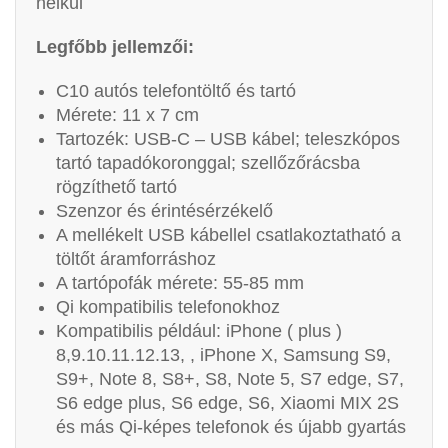
nélkül
Legfőbb jellemzői:
C10 autós telefontöltő és tartó
Mérete: 11 x 7 cm
Tartozék: USB-C – USB kábel; teleszkópos
tartó tapadókoronggal; szellőzőrácsba
rögzíthető tartó
Szenzor és érintésérzékelő
A mellékelt USB kábellel csatlakoztatható a
töltőt áramforráshoz
A tartópofák mérete: 55-85 mm
Qi kompatibilis telefonokhoz
Kompatibilis például: iPhone ( plus )
8,9.10.11.12.13, , iPhone X, Samsung S9,
S9+, Note 8, S8+, S8, Note 5, S7 edge, S7,
S6 edge plus, S6 edge, S6, Xiaomi MIX 2S
és más Qi-képes telefonok és újabb gyartás