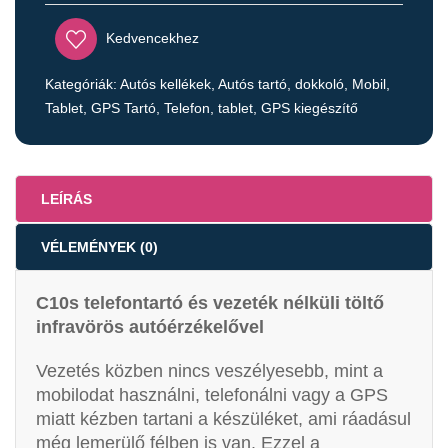
Kedvencekhez
Kategóriák:
Autós kellékek
,
Autós tartó, dokkoló
,
Mobil,
Tablet, GPS Tartó
,
Telefon, tablet, GPS kiegészítő
LEÍRÁS
VÉLEMÉNYEK (0)
C10s telefontartó és vezeték nélküli töltő
infravörös autóérzékelővel
Vezetés közben nincs veszélyesebb, mint a
mobilodat használni, telefonálni vagy a GPS
miatt kézben tartani a készüléket, ami ráadásul
még lemerülő félben is van. Ezzel a