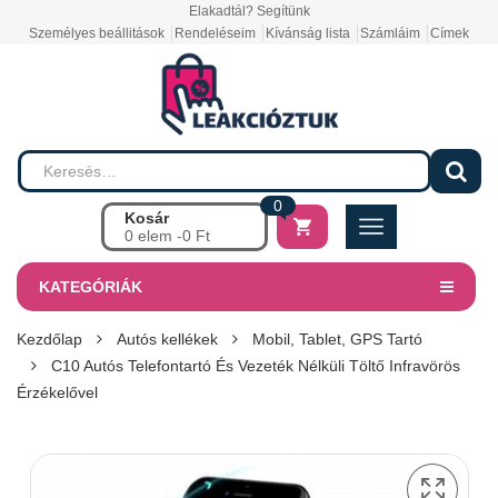
Elakadtál? Segítünk
Személyes beállitások
Rendeléseim
Kívánság lista
Számláim
Címek
0
Kosár
0 elem -
0
Ft
KATEGÓRIÁK
Kezdőlap
Autós kellékek
Mobil, Tablet, GPS Tartó
C10 Autós Telefontartó És Vezeték Nélküli Töltő Infravörös
Érzékelővel