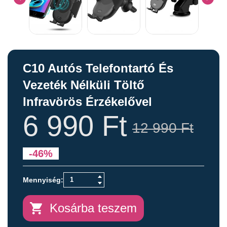
C10 Autós Telefontartó És
Vezeték Nélküli Töltő
Infravörös Érzékelővel
6 990
Ft
12 990
Ft
-46%
Kosárba teszem