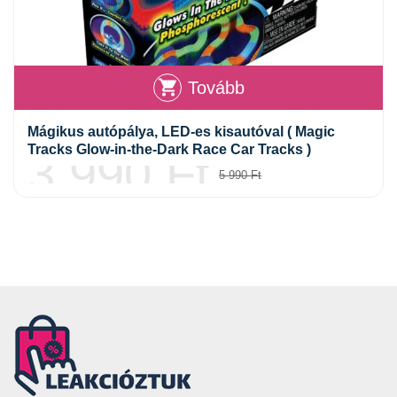
Tovább
Mágikus autópálya, LED-es kisautóval ( Magic
Tracks Glow-in-the-Dark Race Car Tracks )
3 990
Ft
5 990
Ft