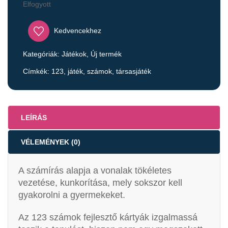
Elfogyott
Kedvencekhez
Kategóriák:
Játékok
,
Új termék
Címkék:
123
,
játék
,
számok
,
társasjáték
LEÍRÁS
VÉLEMÉNYEK (0)
A számírás alapja a vonalak tökéletes
vezetése, kunkorítása, mely sokszor kell
gyakorolni a gyermekeket.
Az 123 számok fejlesztő kártyák izgalmassá