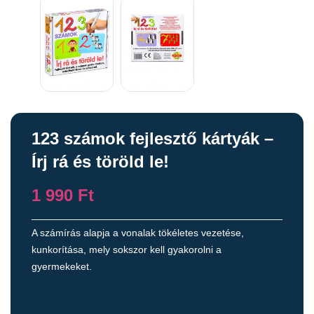
123 számok fejlesztő kártyák –
Írj rá és töröld le!
1 990
Ft
A számírás alapja a vonalak tökéletes vezetése,
kunkorítása, mely sokszor kell gyakorolni a
gyermekeket.