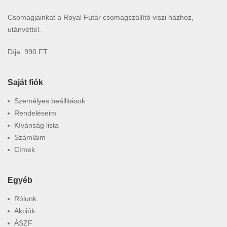
Csomagjainkat a Royal Futár csomagszállító viszi házhoz,
utánvéttel.
Díja: 990 FT.
Saját fiók
Személyes beállitások
Rendeléseim
Kívánság lista
Számláim
Címek
Egyéb
Rólunk
Akciók
ÁSZF