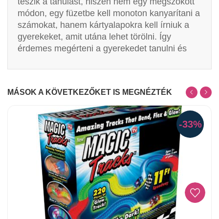
teszik a tanulást, hiszen nem egy megszokott
módon, egy füzetbe kell monoton kanyarítani a
számokat, hanem kártyalapokra kell írniuk a
gyerekeket, amit utána lehet törölni. Így
érdemes megérteni a gyerekedet tanulni és
MÁSOK A KÖVETKEZŐKET IS MEGNÉZTÉK
-33%