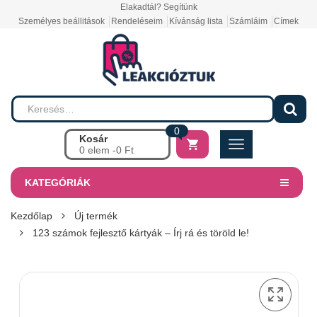
Elakadtál? Segítünk
Személyes beállitások
Rendeléseim
Kívánság lista
Számláim
Címek
0
Kosár
0 elem -
0
Ft
KATEGÓRIÁK
Kezdőlap
Új termék
123 számok fejlesztő kártyák – Írj rá és töröld le!